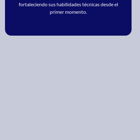
fortaleciendo sus habilidades técnicas desde el
primer momento.
https://www.youtube.com/watch?v=ZkCsov0JiWM&t=6s