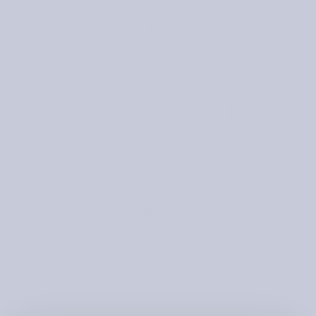
Programa y
Servicios
Institucionales
Anuales
Los Programas Institucionales Anuales del están diseñados
para fortalecer tanto el aprendizaje académico como el
desarrollo tecnológico, deportivo y humano de los
estudiantes. Entre los principales programas y actividades se
encuentran :