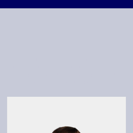
Conoce al equipo
Lorem ipsum dolor sit amet, consectetur adipiscing elit,
sed do eiusmod tempor incididunt ut labore et dolore
magna aliqua. Ut enim ad minim veniam, quis nostrud
exercitation ullamco laboris nisi ut aliquip ex ea commodo
consequat.