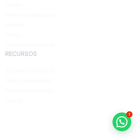
Carrera
Noticias y actualización
Servicios
Boletín
Contacta con nosotros
RECURSOS
Términos y condiciones
Política de privacidad
Base de conocimientos
Soporte
1
¿Necesitas ayuda?
Funciona gracias a WordPress | Tema: FotaWP de