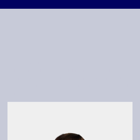
Conoce al equipo
Lorem ipsum dolor sit amet, consectetur adipiscing elit,
sed do eiusmod tempor incididunt ut labore et dolore
magna aliqua. Ut enim ad minim veniam, quis nostrud
exercitation ullamco laboris nisi ut aliquip ex ea commodo
consequat.