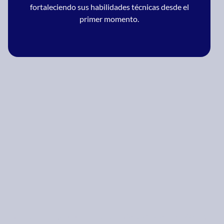
fortaleciendo sus habilidades técnicas desde el
primer momento.
https://www.youtube.com/watch?v=ZkCsov0JiWM&t=6s