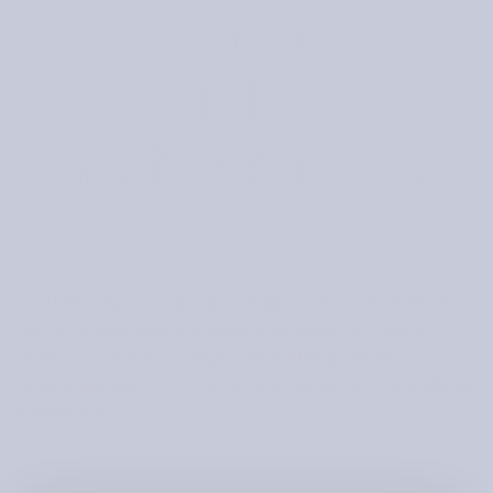
Programa y
Servicios
Institucionales
Anuales
Los Programas Institucionales Anuales del están diseñados
para fortalecer tanto el aprendizaje académico como el
desarrollo tecnológico, deportivo y humano de los
estudiantes. Entre los principales programas y actividades se
encuentran :