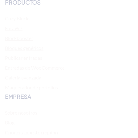
PRODUCTOS
Cozy Blocks
FotaWP
Blockbooster
Bloques genéricos
Publicar entradas
Entradas de WooCommerce
Galería avanzada
Maquetador de porfolios
EMPRESA
Sobre nosotros
Blog
Conoce a nuestro equipo